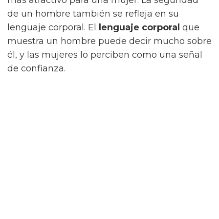
de un hombre también se refleja en su
lenguaje corporal. El
lenguaje corporal
que
muestra un hombre puede decir mucho sobre
él, y las mujeres lo perciben como una señal
de confianza.
Otra característica atractiva para las mujeres
es la apariencia. Esto incluye la forma y el
tamaño de un hombre, así como su
cabello
y
su vestimenta. Un hombre con una buena
apariencia física es más
atractivo
para una
mujer. Un hombre también puede ser
atractivo si tiene una
buena personalidad
.
Una persona con una personalidad amistosa,
agradable y divertida es atractiva para las