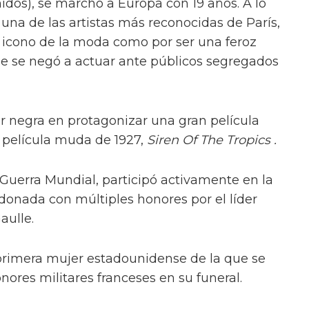
idos), se marchó a Europa con 19 años. A lo
 una de las artistas más reconocidas de París,
n icono de la moda como por ser una feroz
ue se negó a actuar ante públicos segregados
er negra en protagonizar una gran película
a película muda de 1927,
Siren Of The Tropics .
 Guerra Mundial, participó activamente en la
rdonada con múltiples honores por el líder
aulle.
a primera mujer estadounidense de la que se
nores militares franceses en su funeral.