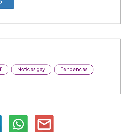
o
T
Noticias gay
Tendencias