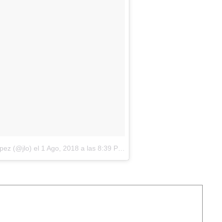
pez (@jlo)
el
1 Ago, 2018 a las 8:39 PDT