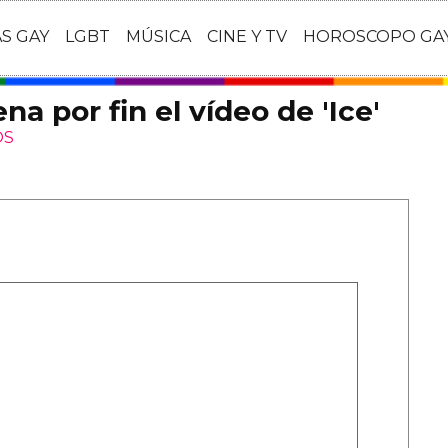
AS GAY
LGBT
MÚSICA
CINE Y TV
HOROSCOPO GA
na por fin el vídeo de 'Ice'
OS