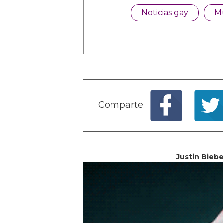
Noticias gay
M
Comparte
Justin Bieb