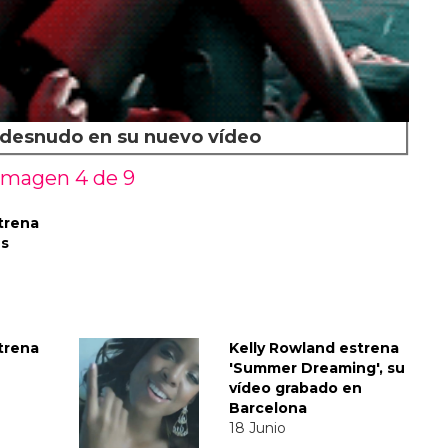
 desnudo en su nuevo vídeo
Imagen 4 de
9
trena
es
trena
Kelly Rowland estrena
'Summer Dreaming', su
vídeo grabado en
Barcelona
18 Junio