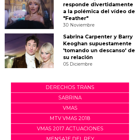
responde divertidamente
a la polémica del vídeo de
"Feather"
30 Noviembre
Sabrina Carpenter y Barry
Keoghan supuestamente
'tomando un descanso' de
su relación
05 Diciembre
DERECHOS TRANS
SABRINA
VMAS
MTV VMAS 2018
VMAS 2017 ACTUACIONES
MENSAJE DEL REY