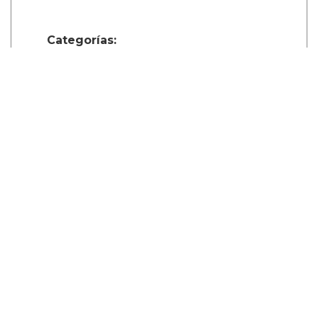
Categorías:
Noticias gay
LGBT
Sexo GAY
Comparte
Suscribete a nuestra newsletter: