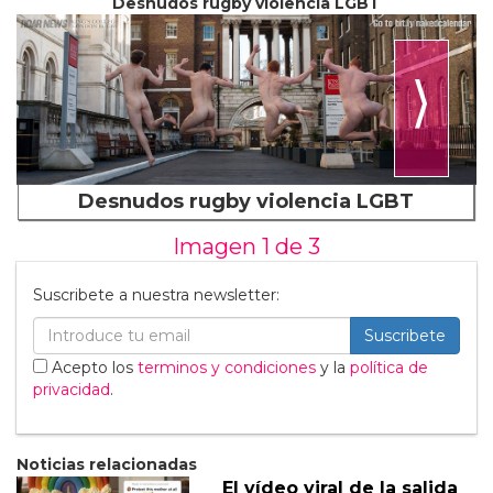
Desnudos rugby violencia LGBT
⟩
Desnudos rugby violencia LGBT
Imagen 1 de
3
Suscribete a nuestra newsletter:
Suscribete
Acepto los
terminos y condiciones
y la
política de
privacidad
.
Noticias relacionadas
El vídeo viral de la salida