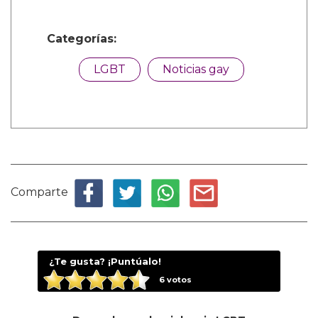
Categorías:
LGBT
Noticias gay
Comparte
¿Te gusta? ¡Puntúalo!
6
votos