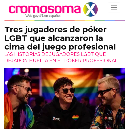
Toggle
navigat
Tres jugadores de póker
LGBT que alcanzaron la
cima del juego profesional
LAS HISTORIAS DE JUGADORES LGBT QUE
DEJARON HUELLA EN EL PÓKER PROFESIONAL.