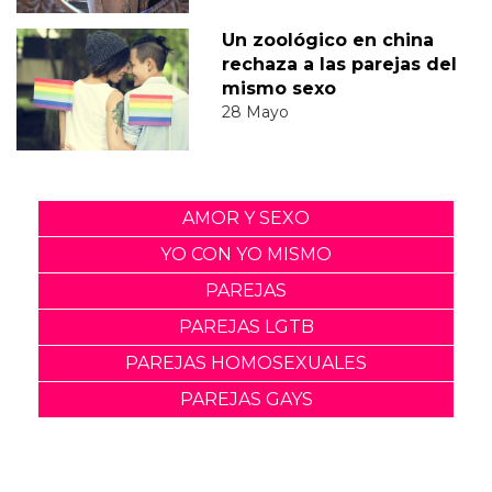
Un zoológico en china
rechaza a las parejas del
mismo sexo
28 Mayo
AMOR Y SEXO
YO CON YO MISMO
PAREJAS
PAREJAS LGTB
PAREJAS HOMOSEXUALES
PAREJAS GAYS