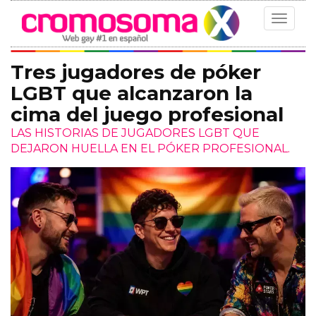
Toggle
navigat
Tres jugadores de póker
LGBT que alcanzaron la
cima del juego profesional
LAS HISTORIAS DE JUGADORES LGBT QUE
DEJARON HUELLA EN EL PÓKER PROFESIONAL.