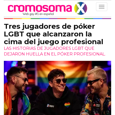
Toggle
navigat
Tres jugadores de póker
LGBT que alcanzaron la
cima del juego profesional
LAS HISTORIAS DE JUGADORES LGBT QUE
DEJARON HUELLA EN EL PÓKER PROFESIONAL.