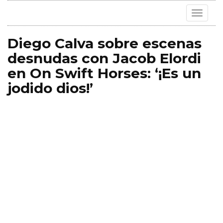
Toggle
navigat
Diego Calva sobre escenas
desnudas con Jacob Elordi
en On Swift Horses: ‘¡Es un
jodido dios!’