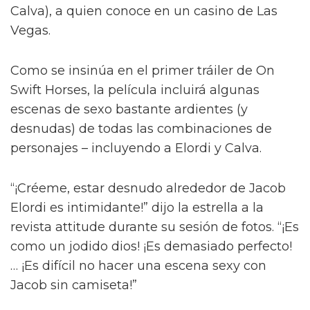
Jacob Elordi inicia un romance queer
ilícito en el tráiler de On Swift
Horses
Y para complicar aún más la situación, a pesar
del contacto entre Julius y Muriel, Julius tiene
una apasionada aventura con Henry (Diego
Calva), a quien conoce en un casino de Las
Vegas.
Como se insinúa en el primer tráiler de On
Swift Horses, la película incluirá algunas
escenas de sexo bastante ardientes (y
desnudas) de todas las combinaciones de
personajes – incluyendo a Elordi y Calva.