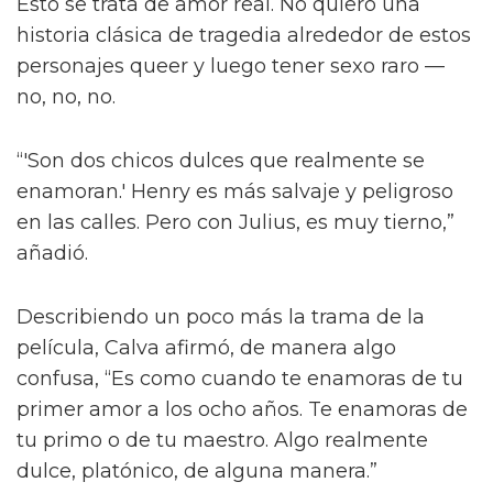
También le contó a la publicación que las
escenas de sexo tratan “sobre amor real”, tal
como lo describió el director Dan Minahan.
“Él nos dijo: 'No quiero provocar al público.
Esto se trata de amor real. No quiero una
historia clásica de tragedia alrededor de estos
personajes queer y luego tener sexo raro —
no, no, no.
“'Son dos chicos dulces que realmente se
enamoran.' Henry es más salvaje y peligroso
en las calles. Pero con Julius, es muy tierno,”
añadió.