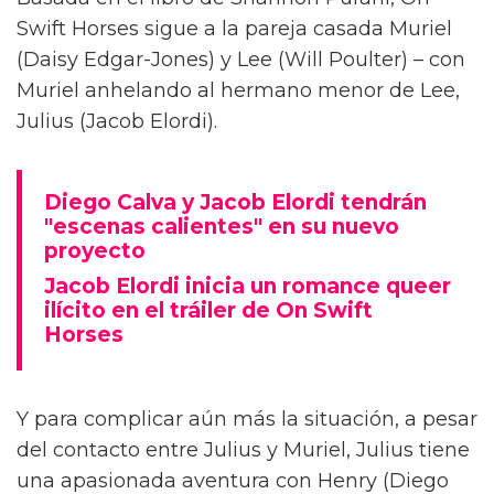
Diego Calva ha hablado sobre las escenas
desnudas con el actor de Euphoria y su novio
en pantalla Jacob Elordi para On Swift Horses,
describiéndolas como 'intimidantes'.
Basada en el libro de Shannon Pufahl, On
Swift Horses sigue a la pareja casada Muriel
(Daisy Edgar-Jones) y Lee (Will Poulter) – con
Muriel anhelando al hermano menor de Lee,
Julius (Jacob Elordi).
Diego Calva y Jacob Elordi tendrán
"escenas calientes" en su nuevo
proyecto