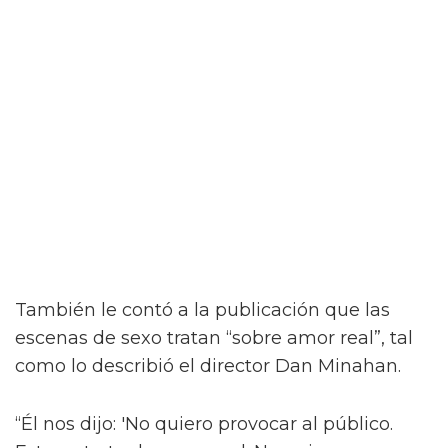
“¡Créeme, estar desnudo alrededor de Jacob
Elordi es intimidante!” dijo la estrella a la
revista attitude durante su sesión de fotos. “¡Es
como un jodido dios! ¡Es demasiado perfecto!
… ¡Es difícil no hacer una escena sexy con
Jacob sin camiseta!”