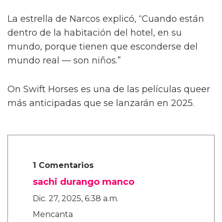
Describiendo un poco más la trama de la
película, Calva afirmó, de manera algo
confusa, “Es como cuando te enamoras de tu
primer amor a los ocho años. Te enamoras de
tu primo o de tu maestro. Algo realmente
dulce, platónico, de alguna manera.”
La estrella de Narcos explicó, “Cuando están
dentro de la habitación del hotel, en su
mundo, porque tienen que esconderse del
mundo real — son niños.”
On Swift Horses es una de las películas queer
más anticipadas que se lanzarán en 2025.