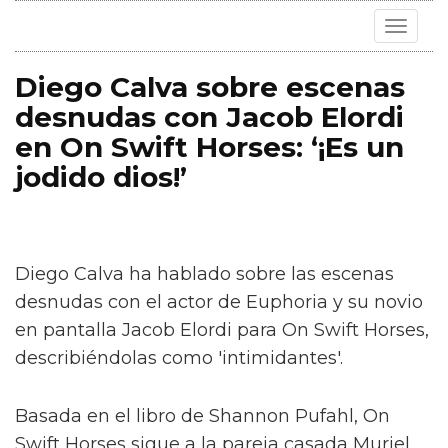
Toggle
navigat
Diego Calva sobre escenas
desnudas con Jacob Elordi
en On Swift Horses: ‘¡Es un
jodido dios!’