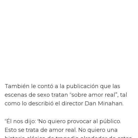
Jacob Elordi inicia un romance queer
ilícito en el tráiler de On Swift
Horses
Y para complicar aún más la situación, a pesar
del contacto entre Julius y Muriel, Julius tiene
una apasionada aventura con Henry (Diego
Calva), a quien conoce en un casino de Las
Vegas.
Como se insinúa en el primer tráiler de On
Swift Horses, la película incluirá algunas
escenas de sexo bastante ardientes (y
desnudas) de todas las combinaciones de
personajes – incluyendo a Elordi y Calva.