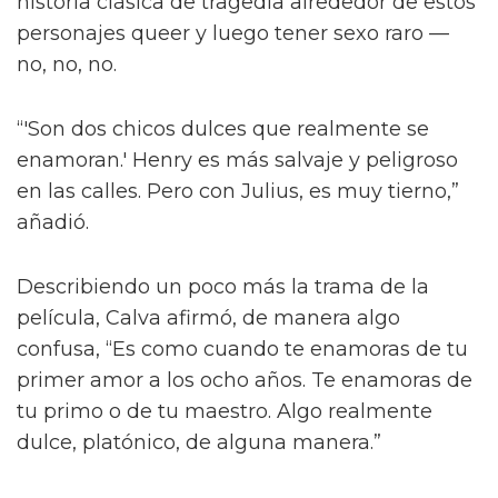
“¡Créeme, estar desnudo alrededor de Jacob
Elordi es intimidante!” dijo la estrella a la
revista attitude durante su sesión de fotos. “¡Es
como un jodido dios! ¡Es demasiado perfecto!
… ¡Es difícil no hacer una escena sexy con
Jacob sin camiseta!”