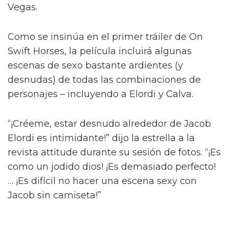
Diego Calva ha hablado sobre las escenas
desnudas con el actor de Euphoria y su novio
en pantalla Jacob Elordi para On Swift Horses,
describiéndolas como 'intimidantes'.
Basada en el libro de Shannon Pufahl, On
Swift Horses sigue a la pareja casada Muriel
(Daisy Edgar-Jones) y Lee (Will Poulter) – con
Muriel anhelando al hermano menor de Lee,
Julius (Jacob Elordi).
Diego Calva y Jacob Elordi tendrán
"escenas calientes" en su nuevo
proyecto