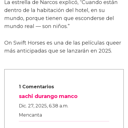
También le contó a la publicación que las
escenas de sexo tratan “sobre amor real”, tal
como lo describió el director Dan Minahan.
“Él nos dijo: 'No quiero provocar al público.
Esto se trata de amor real. No quiero una
historia clásica de tragedia alrededor de estos
personajes queer y luego tener sexo raro —
no, no, no.
“'Son dos chicos dulces que realmente se
enamoran.' Henry es más salvaje y peligroso
en las calles. Pero con Julius, es muy tierno,”
añadió.