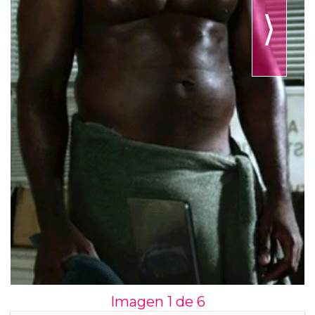
⟩
Imagen 1 de
6