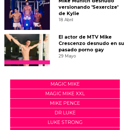
Mike Munich desnudo
versionando 'Sexercize'
de Kylie
18 Abril
El actor de MTV Mike
Crescenzo desnudo en su
pasado porno gay
29 Mayo
MAGIC MIKE
MAGIC MIKE XXL
MIKE PENCE
DR LUKE
LUKE STRONG