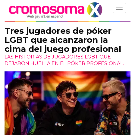
Toggle
navigat
Tres jugadores de póker
LGBT que alcanzaron la
cima del juego profesional
LAS HISTORIAS DE JUGADORES LGBT QUE
DEJARON HUELLA EN EL PÓKER PROFESIONAL.