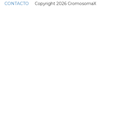
PUBLICIDAD
COLABORA
AVISO LEGAL
CONTACTO
Copyright 2026 CromosomaX