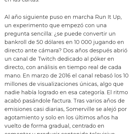
en las cartas.
Al año siguiente puso en marcha Run It Up,
un experimento que empezó con una
pregunta sencilla: ¿se puede convertir un
bankroll de 50 dólares en 10 000 jugando en
directo ante cámara? Dos años después abrió
un canal de Twitch dedicado al póker en
directo, con análisis en tiempo real de cada
mano. En marzo de 2016 el canal rebasó los 10
millones de visualizaciones únicas, algo que
nadie había logrado en esa categoría. El ritmo
acabó pasándole factura. Tras varios años de
emisiones casi diarias, Somerville se alejó por
agotamiento y solo en los últimos años ha
vuelto de forma gradual, centrado en