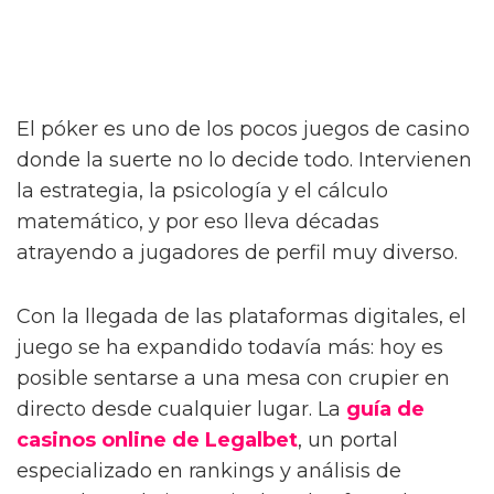
El póker es uno de los pocos juegos de casino
donde la suerte no lo decide todo. Intervienen
la estrategia, la psicología y el cálculo
matemático, y por eso lleva décadas
atrayendo a jugadores de perfil muy diverso.
Con la llegada de las plataformas digitales, el
juego se ha expandido todavía más: hoy es
posible sentarse a una mesa con crupier en
directo desde cualquier lugar. La
guía de
casinos online de Legalbet
, un portal
especializado en rankings y análisis de