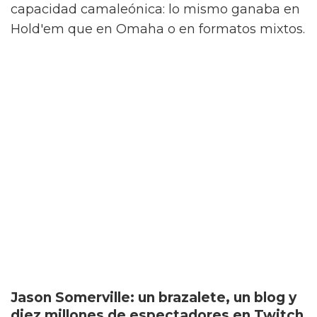
WSOP. Selbst siempre destacó por su
capacidad camaleónica: lo mismo ganaba en
Hold'em que en Omaha o en formatos mixtos.
Jason Somerville: un brazalete, un blog y