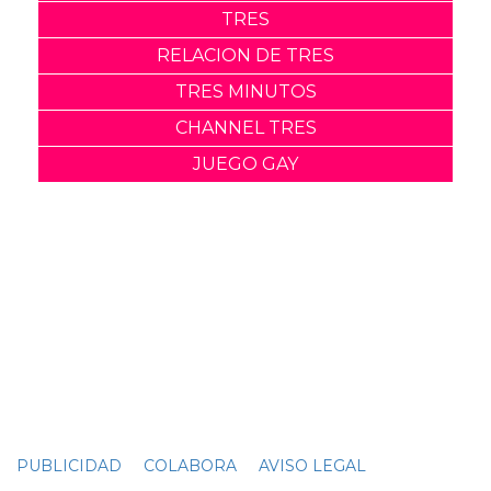
más inclusiva
10 Octubre
JUGADORES GAYS
TRES
RELACION DE TRES
TRES MINUTOS
CHANNEL TRES
JUEGO GAY