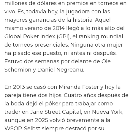
millones de dólares en premios en torneos en
vivo. Es, todavía hoy, la jugadora con las
mayores ganancias de la historia. Aquel
mismo verano de 2014 llegó a lo más alto del
Global Poker Index (GPI), el ranking mundial
de torneos presenciales. Ninguna otra mujer
ha pisado ese puesto, ni antes ni después.
Estuvo dos semanas por delante de Ole
Schemion y Daniel Negreanu.
En 2013 se casó con Miranda Foster y hoy la
pareja tiene dos hijos. Cuatro años después de
la boda dejó el póker para trabajar como
trader en Jane Street Capital, en Nueva York,
aunque en 2025 volvió brevemente a la