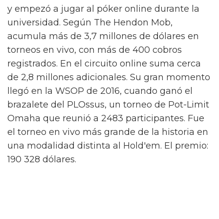
Ryan Laplante creció en Brainerd, Minnesota,
y empezó a jugar al póker online durante la
universidad. Según The Hendon Mob,
acumula más de 3,7 millones de dólares en
torneos en vivo, con más de 400 cobros
registrados. En el circuito online suma cerca
de 2,8 millones adicionales. Su gran momento
llegó en la WSOP de 2016, cuando ganó el
brazalete del PLOssus, un torneo de Pot-Limit
Omaha que reunió a 2483 participantes. Fue
el torneo en vivo más grande de la historia en
una modalidad distinta al Hold'em. El premio:
190 328 dólares.