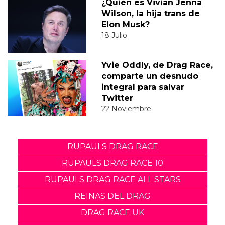
¿Quién es Vivian Jenna
Wilson, la hija trans de
Elon Musk?
18 Julio
Yvie Oddly, de Drag Race,
comparte un desnudo
integral para salvar
Twitter
22 Noviembre
RUPAULS DRAG RACE
RUPAULS DRAG RACE 10
RUPAULS DRAG RACE ALL STARS
REINAS DEL DRAG
DRAG RACE UK