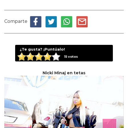
Comparte
¿Te gusta? ¡Puntúalo!
15
votos
Nicki Minaj en tetas