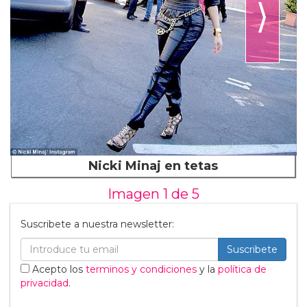
⟩
Nicki Minaj en tetas
Imagen 1 de
5
Suscribete a nuestra newsletter:
Suscribete
Acepto los
terminos y condiciones
y la
política de
privacidad
.