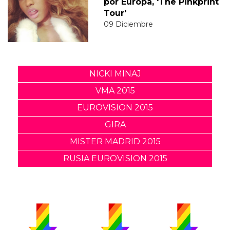
por Europa, 'The Pinkprint
Tour'
09 Diciembre
NICKI MINAJ
VMA 2015
EUROVISION 2015
GIRA
MISTER MADRID 2015
RUSIA EUROVISION 2015