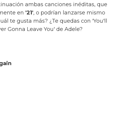
inuación ambas canciones inéditas, que
amente en
'21'
, o podrían lanzarse mismo
uál te gusta más? ¿Te quedas con 'You'll
ver Gonna Leave You' de Adele?
Again