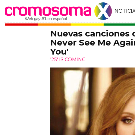
NOTICI
Nuevas canciones de
Never See Me Agai
You'
'25' IS COMING