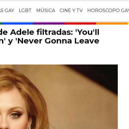
AS GAY
LGBT
MÚSICA
CINE Y TV
HOROSCOPO GA
 Adele filtradas: 'You'll
n' y 'Never Gonna Leave