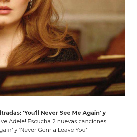
tradas: 'You'll Never See Me Again' y
elve Adele! Escucha 2 nuevas canciones
Again' y 'Never Gonna Leave You'.