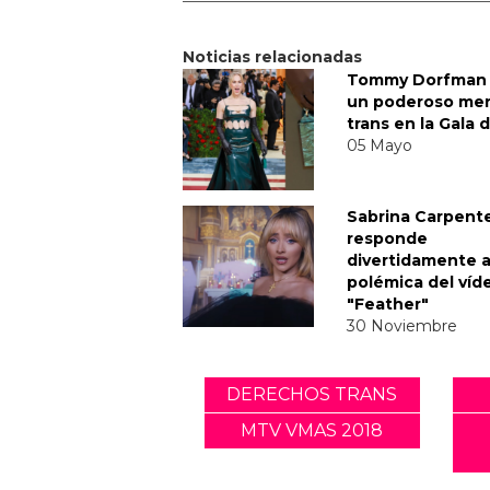
Noticias relacionadas
Tommy Dorfman 
un poderoso me
trans en la Gala 
05 Mayo
Sabrina Carpent
responde
divertidamente a
polémica del víd
"Feather"
30 Noviembre
DERECHOS TRANS
MTV VMAS 2018