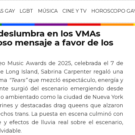
AS GAY
LGBT
MÚSICA
CINE Y TV
HOROSCOPO GA
 deslumbra en los VMAs
so mensaje a favor de los
eo Music Awards de 2025, celebrada el 7 de
e Long Island, Sabrina Carpenter regaló una
ema
“Tears”
que mezcló espectáculo, energía y
tante surgió del escenario emergiendo desde
ario ambientado como la ciudad de Nueva York
rines y destacadas drag queens que alzaron
echos trans. La puesta en escena culminó con
y efectos de lluvia real sobre el escenario,
vidable.