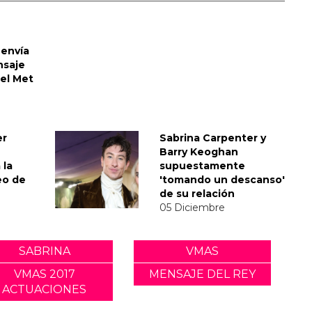
envía
nsaje
del Met
er
Sabrina Carpenter y
Barry Keoghan
 la
supuestamente
eo de
'tomando un descanso'
de su relación
05 Diciembre
SABRINA
VMAS
VMAS 2017
MENSAJE DEL REY
ACTUACIONES