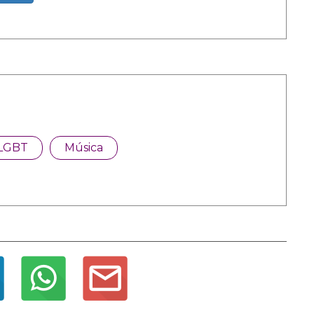
LGBT
Música