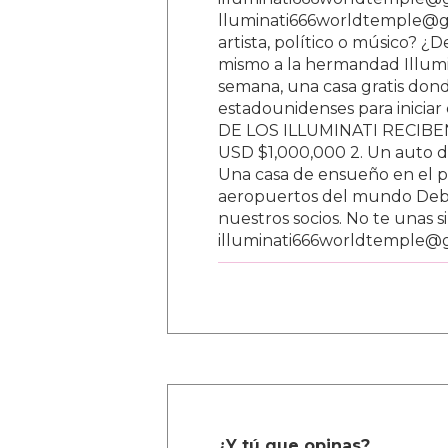
lluminati666worldtemple@gm
artista, político o músico? ¿
mismo a la hermandad Illumi
semana, una casa gratis donde
estadounidenses para inici
DE LOS ILLUMINATI RECIBEN 
USD $1,000,000 2. Un auto d
Una casa de ensueño en el paí
aeropuertos del mundo Debe
nuestros socios. No te unas s
illuminati666worldtemple@
¿Y tú que opinas?