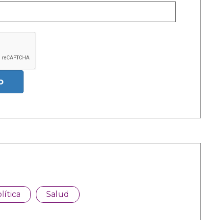
o
lítica
Salud