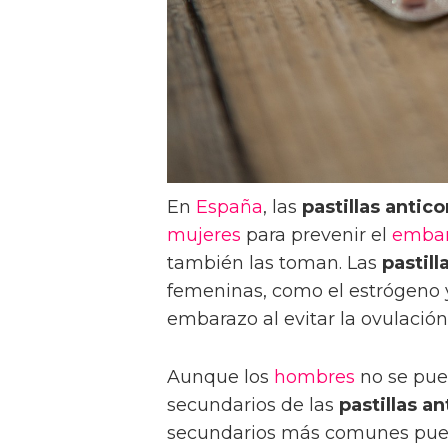
En
España
, las
pastillas antic
mujeres
para prevenir el
emba
también las toman. Las
pastil
femeninas, como el estrógeno y
embarazo al evitar la ovulación
Aunque los
hombres
no se pue
secundarios de las
pastillas a
secundarios más comunes pue