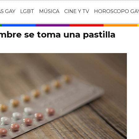
AS GAY
LGBT
MÚSICA
CINE Y TV
HOROSCOPO GA
mbre se toma una pastilla