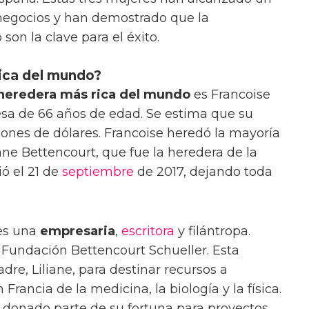
 negocios y han demostrado que la
son la clave para el éxito.
rica del mundo?
heredera más rica del mundo
es Francoise
esa de 66 años de edad. Se estima que su
lones de dólares. Francoise heredó la mayoría
liane Bettencourt, que fue la heredera de la
ió el 21 de
septiembre
de 2017, dejando toda
es una
empresaria
,
escritora
y filántropa.
 Fundación Bettencourt Schueller. Esta
re, Liliane, para destinar recursos a
Francia de la medicina, la biología y la física.
donado parte de su fortuna para proyectos