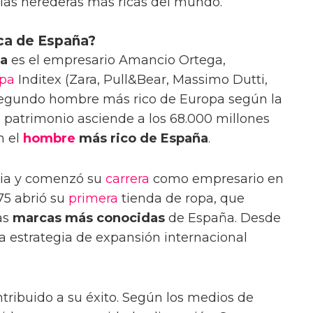
e las herederas más ricas del mundo.
ica de España?
ña
es el empresario Amancio Ortega,
opa
Inditex (Zara, Pull&Bear, Massimo Dutti,
l segundo hombre más rico de Europa según la
 patrimonio asciende a los 68.000 millones
n el
hombre
más rico de España
.
cia y comenzó su
carrera
como empresario en
75 abrió su
primera
tienda de ropa, que
as
marcas más conocidas
de España. Desde
a estrategia de expansión internacional
ntribuido a su éxito. Según los medios de