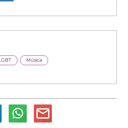
LGBT
Música