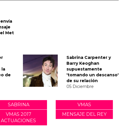
envía
nsaje
del Met
er
Sabrina Carpenter y
Barry Keoghan
 la
supuestamente
eo de
'tomando un descanso'
de su relación
05 Diciembre
SABRINA
VMAS
VMAS 2017
MENSAJE DEL REY
ACTUACIONES