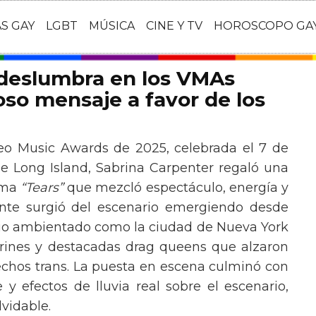
AS GAY
LGBT
MÚSICA
CINE Y TV
HOROSCOPO GA
 deslumbra en los VMAs
so mensaje a favor de los
eo Music Awards de 2025, celebrada el 7 de
e Long Island, Sabrina Carpenter regaló una
ema
“Tears”
que mezcló espectáculo, energía y
tante surgió del escenario emergiendo desde
ario ambientado como la ciudad de Nueva York
rines y destacadas drag queens que alzaron
echos trans. La puesta en escena culminó con
y efectos de lluvia real sobre el escenario,
vidable.