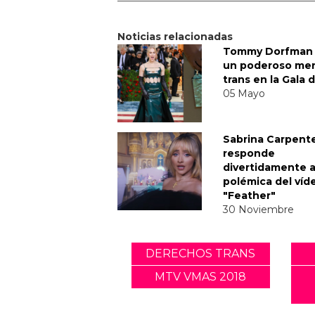
Noticias relacionadas
Tommy Dorfman 
un poderoso me
trans en la Gala 
05 Mayo
Sabrina Carpent
responde
divertidamente a
polémica del víd
"Feather"
30 Noviembre
DERECHOS TRANS
MTV VMAS 2018