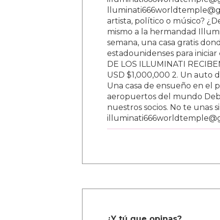
lluminati666worldtemple@gm
artista, político o músico? ¿
mismo a la hermandad Illumi
semana, una casa gratis donde
estadounidenses para inici
DE LOS ILLUMINATI RECIBEN 
USD $1,000,000 2. Un auto d
Una casa de ensueño en el paí
aeropuertos del mundo Debe
nuestros socios. No te unas s
illuminati666worldtemple@
¿Y tú que opinas?