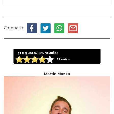
Comparte
¿Te gusta? ¡Puntúalo!
19
votos
Martín Mazza