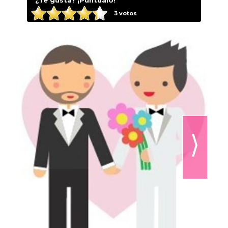
3
votos
⟩