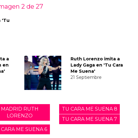
magen 2 de
27
 'Tu
ta a
Ruth Lorenzo imita a
n en
Lady Gaga en 'Tu Cara
a'
Me Suena'
21 Septiembre
MADRID RUTH
TU CARA ME SUENA 8
LORENZO
TU CARA ME SUENA 7
 CARA ME SUENA 6