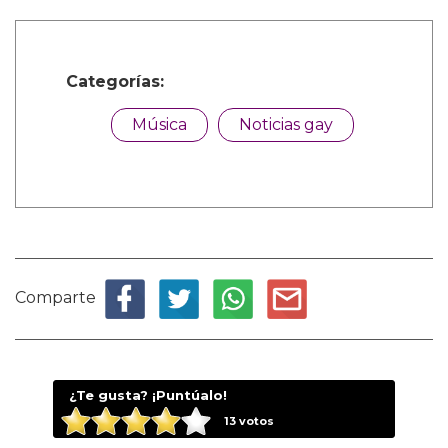
Categorías:
Música
Noticias gay
Comparte
¿Te gusta? ¡Puntúalo!
13
votos