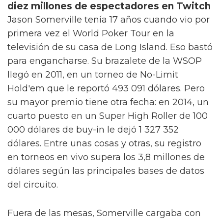
diez millones de espectadores en Twitch
Jason Somerville tenía 17 años cuando vio por
primera vez el World Poker Tour en la
televisión de su casa de Long Island. Eso bastó
para engancharse. Su brazalete de la WSOP
llegó en 2011, en un torneo de No-Limit
Hold'em que le reportó 493 091 dólares. Pero
su mayor premio tiene otra fecha: en 2014, un
cuarto puesto en un Super High Roller de 100
000 dólares de buy-in le dejó 1 327 352
dólares. Entre unas cosas y otras, su registro
en torneos en vivo supera los 3,8 millones de
dólares según las principales bases de datos
del circuito.
Fuera de las mesas, Somerville cargaba con