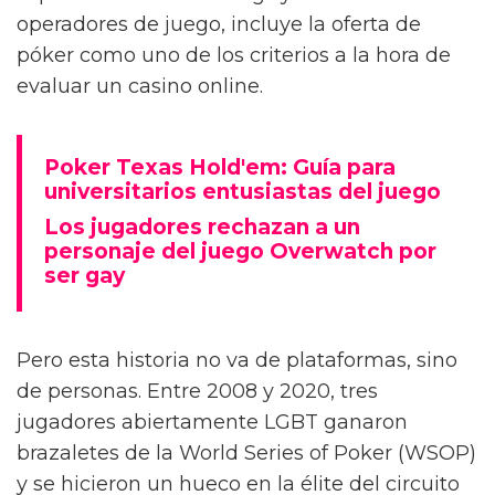
operadores de juego, incluye la oferta de
póker como uno de los criterios a la hora de
evaluar un casino online.
Poker Texas Hold'em: Guía para
universitarios entusiastas del juego
Los jugadores rechazan a un
personaje del juego Overwatch por
ser gay
Pero esta historia no va de plataformas, sino
de personas. Entre 2008 y 2020, tres
jugadores abiertamente LGBT ganaron
brazaletes de la World Series of Poker (WSOP)
y se hicieron un hueco en la élite del circuito