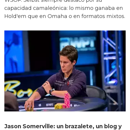
WSOP. Selbst siempre destacó por su
capacidad camaleónica: lo mismo ganaba en
Hold'em que en Omaha o en formatos mixtos.
Jason Somerville: un brazalete, un blog y