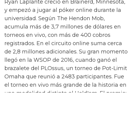
Ryan Laplante creció en Brainerd, Minnesota,
y empezó a jugar al póker online durante la
universidad. Según The Hendon Mob,
acumula más de 3,7 millones de dólares en
torneos en vivo, con más de 400 cobros
registrados. En el circuito online suma cerca
de 2,8 millones adicionales. Su gran momento
llegó en la WSOP de 2016, cuando ganó el
brazalete del PLOssus, un torneo de Pot-Limit
Omaha que reunió a 2483 participantes. Fue
el torneo en vivo más grande de la historia en
una modalidad distinta al Hold'em. El premio:
190 328 dólares.