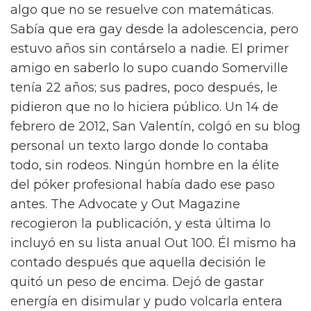
algo que no se resuelve con matemáticas.
Sabía que era gay desde la adolescencia, pero
estuvo años sin contárselo a nadie. El primer
amigo en saberlo lo supo cuando Somerville
tenía 22 años; sus padres, poco después, le
pidieron que no lo hiciera público. Un 14 de
febrero de 2012, San Valentín, colgó en su blog
personal un texto largo donde lo contaba
todo, sin rodeos. Ningún hombre en la élite
del póker profesional había dado ese paso
antes. The Advocate y Out Magazine
recogieron la publicación, y esta última lo
incluyó en su lista anual Out 100. Él mismo ha
contado después que aquella decisión le
quitó un peso de encima. Dejó de gastar
energía en disimular y pudo volcarla entera