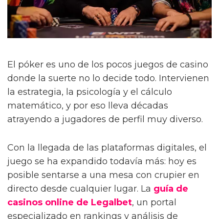
El póker es uno de los pocos juegos de casino
donde la suerte no lo decide todo. Intervienen
la estrategia, la psicología y el cálculo
matemático, y por eso lleva décadas
atrayendo a jugadores de perfil muy diverso.
Con la llegada de las plataformas digitales, el
juego se ha expandido todavía más: hoy es
posible sentarse a una mesa con crupier en
directo desde cualquier lugar. La
guía de
casinos online de Legalbet
, un portal
especializado en rankings y análisis de