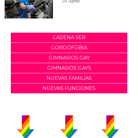
01 Junio
CADENA SER
GORDOFOBIA
GIMNASIOS GAY
GIMNASIOS GAYS
NUEVAS FAMILIAS
NUEVAS FUNCIONES