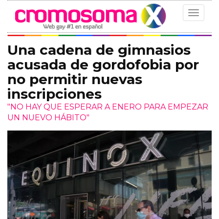
Toggle
navigat
Una cadena de gimnasios
acusada de gordofobia por
no permitir nuevas
inscripciones
"NO HAY QUE ESPERAR A ENERO PARA EMPEZAR
UN NUEVO HÁBITO"