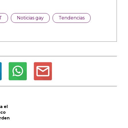
T
Noticias gay
Tendencias
a el
ico
orden