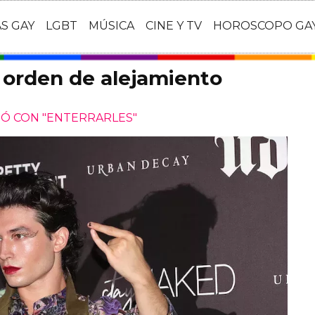
AS GAY
LGBT
MÚSICA
CINE Y TV
HOROSCOPO GA
a orden de alejamiento
Ó CON "ENTERRARLES"