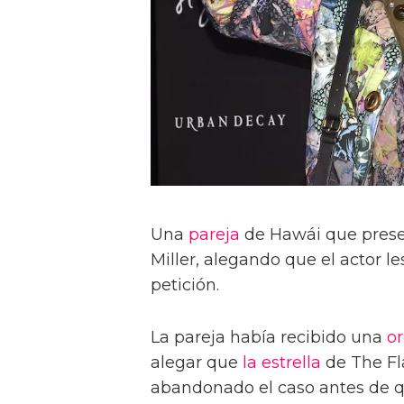
Una
pareja
de Hawái que prese
Miller, alegando que el actor l
petición.
La pareja había recibido una
o
alegar que
la estrella
de The Fl
abandonado el caso antes de qu