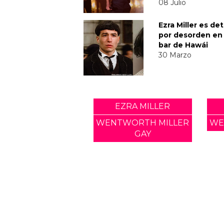
08 Julio
Ezra Miller es de
por desorden en
bar de Hawái
30 Marzo
EZRA MILLER
WENTWORTH MILLER
WE
GAY