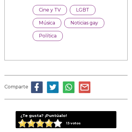
Cine y TV
LGBT
Música
Noticias gay
Política
Comparte
¿Te gusta? ¡Puntúalo!
13
votos