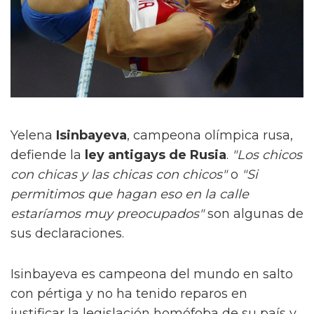
Yelena
Isinbayeva
, campeona olímpica rusa,
defiende la
ley antigays de Rusia
.
"Los chicos
con chicas y las chicas con chicos"
o
"Si
permitimos que hagan eso en la calle
estaríamos muy preocupados"
son algunas de
sus declaraciones.
Isinbayeva es campeona del mundo en salto
con pértiga y no ha tenido reparos en
justificar la legislación homófoba de su país y