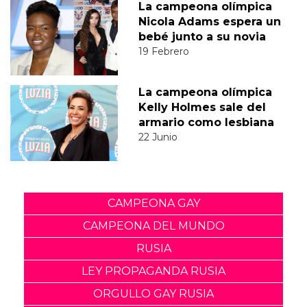
La campeona olímpica
Nicola Adams espera un
bebé junto a su novia
19 Febrero
La campeona olímpica
Kelly Holmes sale del
armario como lesbiana
22 Junio
CAMPEONA GAY
CAMPEONA DEL MUNDO
RUSIA
LEY PROPAGANDA RUSIA
ORGULLO GAY RUSIA