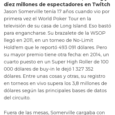
Jason Somerville: un brazalete, un blog y
diez millones de espectadores en Twitch
Jason Somerville tenía 17 años cuando vio por
primera vez el World Poker Tour en la
televisión de su casa de Long Island. Eso bastó
para engancharse. Su brazalete de la WSOP
llegó en 2011, en un torneo de No-Limit
Hold'em que le reportó 493 091 dólares. Pero
su mayor premio tiene otra fecha: en 2014, un
cuarto puesto en un Super High Roller de 100
000 dólares de buy-in le dejó 1 327 352
dólares. Entre unas cosas y otras, su registro
en torneos en vivo supera los 3,8 millones de
dólares según las principales bases de datos
del circuito.