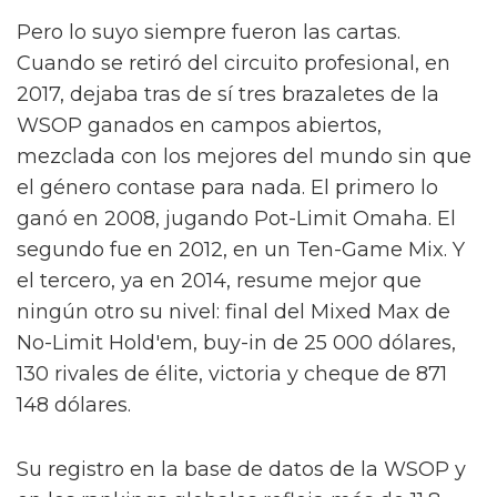
Pero lo suyo siempre fueron las cartas.
Cuando se retiró del circuito profesional, en
2017, dejaba tras de sí tres brazaletes de la
WSOP ganados en campos abiertos,
mezclada con los mejores del mundo sin que
el género contase para nada. El primero lo
ganó en 2008, jugando Pot-Limit Omaha. El
segundo fue en 2012, en un Ten-Game Mix. Y
el tercero, ya en 2014, resume mejor que
ningún otro su nivel: final del Mixed Max de
No-Limit Hold'em, buy-in de 25 000 dólares,
130 rivales de élite, victoria y cheque de 871
148 dólares.
Su registro en la base de datos de la WSOP y