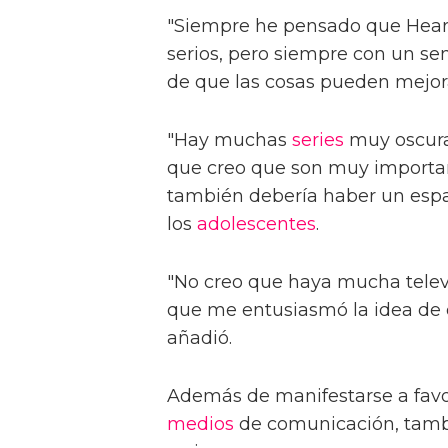
"Siempre he pensado que Heart
serios, pero siempre con un se
de que las cosas pueden mejorar
"Hay muchas
series
muy oscuras
que creo que son muy important
también debería haber un espac
los
adolescentes
.
"No creo que haya mucha tele
que me entusiasmó la idea de q
añadió.
Además de manifestarse a favor
medios
de comunicación, tamb