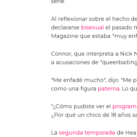
serie.
Al reflexionar sobre el hecho d
declararse
bisexual
el pasado m
Magazine que estaba "muy en
Connor, que interpreta a Nick N
a acusaciones de "queerbaiting
"Me enfadé mucho", dijo. "Me 
como una figura
paterna
. Lo q
"¿Cómo pudiste ver el
program
¿Por qué un chico de 18 años 
La
segunda
temporada
de Hear