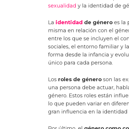
sexualidad
y la identidad de gé
La
identidad
de género
es la 
misma en relación con el géner
entre los que se incluyen el con
sociales, el entorno familiar y l
forma desde la infancia y evol
único para cada persona.
Los
roles de género
son las ex
una persona debe actuar, habla
género. Estos roles están influe
lo que pueden variar en diferen
gran influencia en la identida
Por último, el
género como con