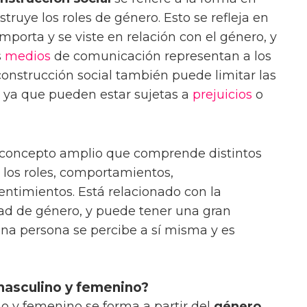
truye los roles de género. Esto se refleja en
mporta y se viste en relación con el género, y
s
medios
de comunicación representan a los
 construcción social también puede limitar las
 ya que pueden estar sujetas a
prejuicios
o
n concepto amplio que comprende distintos
 los roles, comportamientos,
entimientos. Está relacionado con la
idad de género, y puede tener una gran
una persona se percibe a sí misma y es
masculino y femenino?
 y femenino se forma a partir del
género