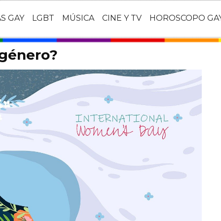
AS GAY
LGBT
MÚSICA
CINE Y TV
HOROSCOPO GA
 género?