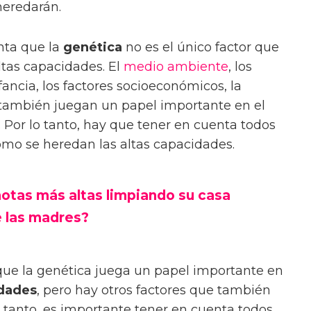
heredarán.
nta que la
genética
no es el único factor que
altas capacidades. El
medio ambiente
, los
fancia, los factores socioeconómicos, la
a también juegan un papel importante en el
. Por lo tanto, hay que tener en cuenta todos
ómo se heredan las altas capacidades.
notas más altas limpiando su casa
e las madres?
que la genética juega un papel importante en
idades
, pero hay otros factores que también
lo tanto, es importante tener en cuenta todos