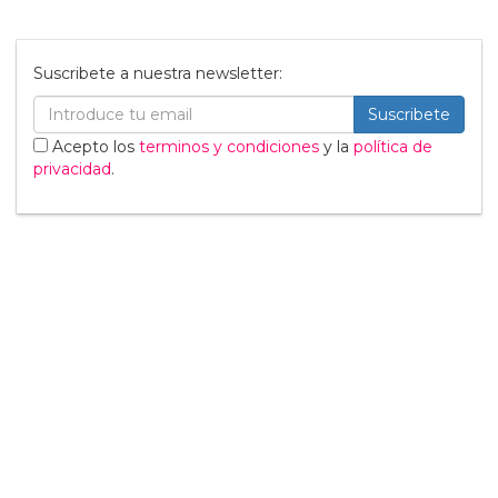
Suscribete a nuestra newsletter:
Suscribete
Acepto los
terminos y condiciones
y la
política de
privacidad
.
Noticias relacionadas
Los derechos humanos
disminuyen en todo el
mundo
15 Enero