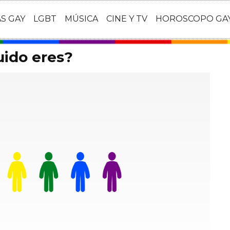
AS GAY
LGBT
MÚSICA
CINE Y TV
HOROSCOPO GA
uido eres?