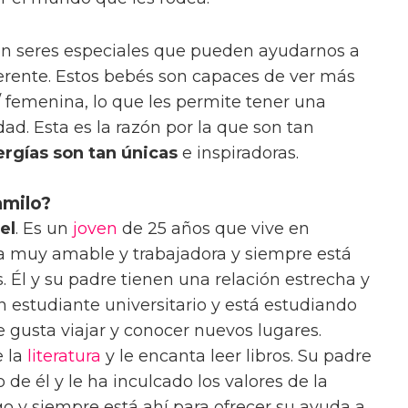
son seres especiales que pueden ayudarnos a
erente. Estos bebés son capaces de ver más
/ femenina, lo que les permite tener una
ad. Esta es la razón por la que son tan
ergías son tan únicas
e inspiradoras.
amilo?
el
. Es un
joven
de 25 años que vive en
a muy amable y trabajadora y siempre está
 Él y su padre tienen una relación estrecha y
n estudiante universitario y está estudiando
Le gusta viajar y conocer nuevos lugares.
 la
literatura
y le encanta leer libros. Su padre
de él y le ha inculcado los valores de la
go y siempre está ahí para ofrecer su ayuda a