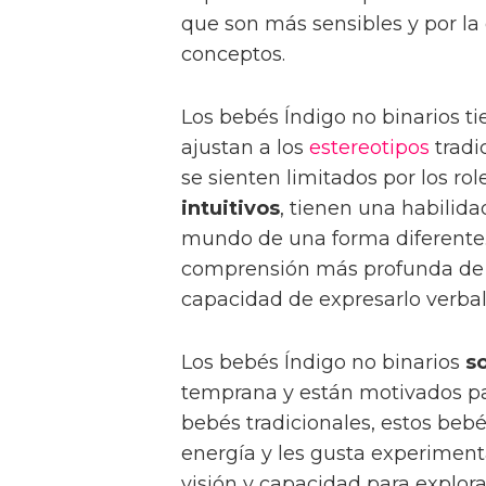
que son más sensibles y por la
conceptos.
Los bebés Índigo no binarios ti
ajustan a los
estereotipos
tradi
se sienten limitados por los ro
intuitivos
, tienen una habilida
mundo de una forma diferente. 
comprensión más profunda de l
capacidad de expresarlo verba
Los bebés Índigo no binarios
s
temprana y están motivados pa
bebés tradicionales, estos beb
energía y les gusta experiment
visión y capacidad para explor