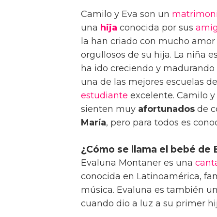
Camilo y Eva son un
matrimon
una
hija
conocida por sus
ami
la han criado con mucho amor y
orgullosos de su hija. La niña 
ha ido creciendo y madurando a
una de las mejores escuelas 
estudiante
excelente. Camilo y 
sienten muy
afortunados
de c
María
, pero para todos es cono
¿Cómo se llama el bebé de 
Evaluna Montaner es una
cant
conocida en Latinoamérica, fam
música. Evaluna es también u
cuando dio a luz a su primer hi