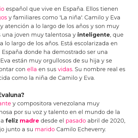
io
español que vive en España. Ellos tienen
gos
y familiares como 'La niña'. Camilo y Eva
 atención a lo largo de los años y son muy
es una joven muy talentosa y
inteligente
, que
 lo largo de los años. Está escolarizada en
de España donde ha demostrado ser una
Eva están muy orgullosos de su hija y se
ontar con
ella
en sus
vidas
. Su nombre real es
cida como la niña de Camilo y Eva.
Evaluna?
ante
y compositora venezolana muy
osa por su voz y talento en el mundo de la
na
feliz
madre
desde el
pasado
abril de 2020,
jo junto a su
marido
Camilo Echeverry.