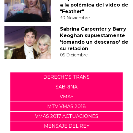
a la polémica del vídeo de
"Feather"
30 Noviembre
Sabrina Carpenter y Barry
Keoghan supuestamente
'tomando un descanso' de
su relación
05 Diciembre
DERECHOS TRANS
SABRINA
VMAS
MTV VMAS 2018
VMAS 2017 ACTUACIONES
MENSAJE DEL REY