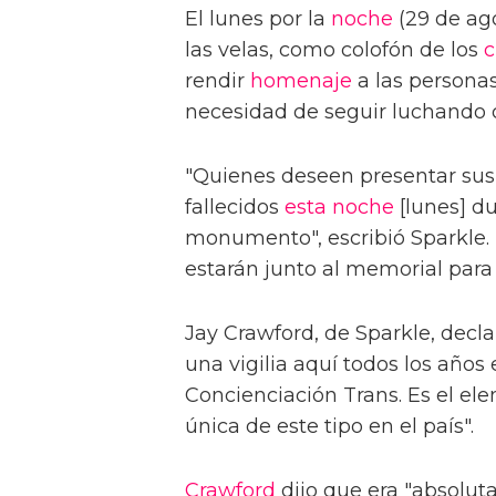
El lunes por la
noche
(29 de ago
las velas, como colofón de los
c
rendir
homenaje
a las personas 
necesidad de seguir luchando c
"Quienes deseen presentar sus 
fallecidos
esta noche
[lunes] du
monumento", escribió Sparkle.
estarán junto al memorial para 
Jay Crawford, de Sparkle, decla
una vigilia aquí todos los años
Concienciación Trans. Es el el
única de este tipo en el país".
Crawford
dijo que era "absoluta