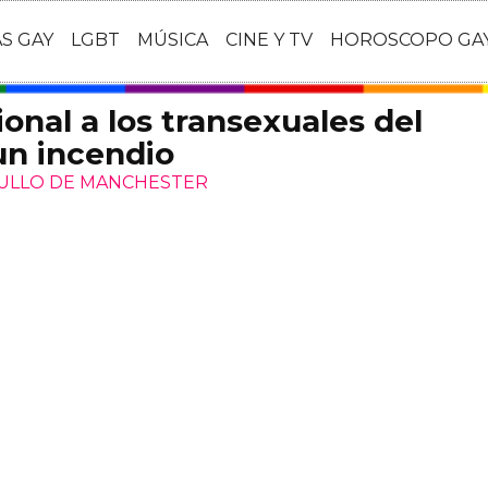
AS GAY
LGBT
MÚSICA
CINE Y TV
HOROSCOPO GA
nal a los transexuales del
un incendio
ULLO DE MANCHESTER