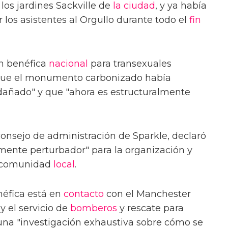
os jardines Sackville de
la ciudad
, y ya había
r los asistentes al Orgullo durante todo el
fin
ón benéfica
nacional
para transexuales
ue el monumento carbonizado había
añado" y que "ahora es estructuralmente
consejo de administración de Sparkle, declaró
mente perturbador" para la organización y
a comunidad
local
.
néfica está en
contacto
con el Manchester
y el servicio de
bomberos
y rescate para
 una "investigación exhaustiva sobre cómo se