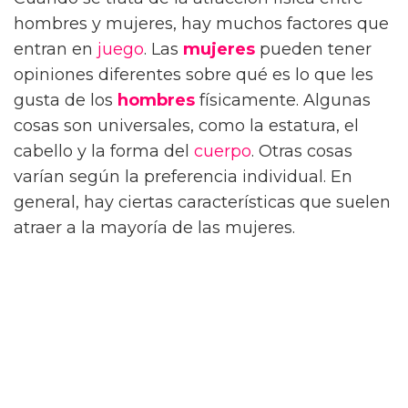
hombres y mujeres, hay muchos factores que
entran en
juego
. Las
mujeres
pueden tener
opiniones diferentes sobre qué es lo que les
gusta de los
hombres
físicamente. Algunas
cosas son universales, como la estatura, el
cabello y la forma del
cuerpo
. Otras cosas
varían según la preferencia individual. En
general, hay ciertas características que suelen
atraer a la mayoría de las mujeres.
Uno de los atributos más
atractivos
para las
mujeres es la confianza en sí mismo. La
confianza se refleja en la forma en que se
comportan los hombres y en la forma en que
caminan. Un hombre seguro de sí mismo es
más atractivo para una mujer. La seguridad