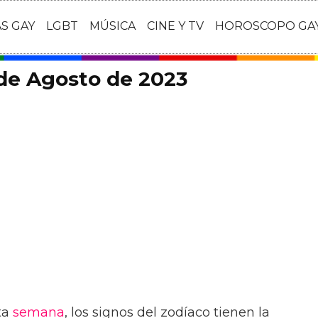
AS GAY
LGBT
MÚSICA
CINE Y TV
HOROSCOPO GA
de Agosto de 2023
sta
semana
, los signos del zodíaco tienen la