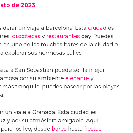
sto de 2023
derar un viaje a Barcelona. Esta
ciudad
es
ares,
discotecas
y
restaurantes
gay. Puedes
ta en uno de los muchos bares de la ciudad o
a explorar sus hermosas calles.
isita a San Sebastián puede ser la mejor
s famosa por su ambiente
elegante
y
r más tranquilo, puedes pasear por las playas
a.
r un viaje a Granada. Esta ciudad es
uz y por su atmósfera amigable. Aquí
ara los leo, desde
bares
hasta
fiestas