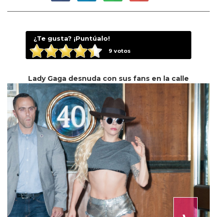
¿Te gusta? ¡Puntúalo!
9
votos
Lady Gaga desnuda con sus fans en la calle