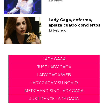
29 Mayo
Lady Gaga, enferma,
aplaza cuatro conciertos
13 Febrero
LADY GAGA
JUST LADY GAGA
LADY GAGA WEB
LADY GAGA Y SU NOVIO
MERCHANDISING LADY GAGA
JUST DANCE LADY GAGA