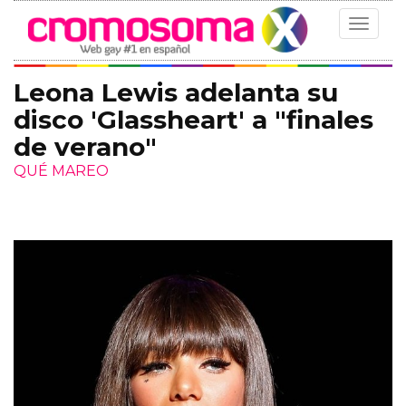
Toggle
navigat
Leona Lewis adelanta su
disco 'Glassheart' a "finales
de verano"
QUÉ MAREO