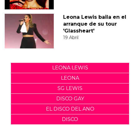
Leona Lewis baila en el
arranque de su tour
'Glassheart'
19 Abril
LEONA LEWIS
LEONA
SG LEWIS
DISCO GAY
EL DISCO DEL ANO
DISCO