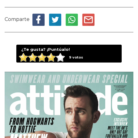
Comparte
¿Te gusta? ¡Puntúalo!
9
votos