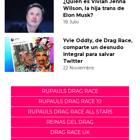
¿Quién es Vivian Jenna
Wilson, la hija trans de
Elon Musk?
18 Julio
Yvie Oddly, de Drag Race,
comparte un desnudo
integral para salvar
Twitter
22 Noviembre
RUPAULS DRAG RACE
RUPAULS DRAG RACE 10
RUPAULS DRAG RACE ALL STARS
REINAS DEL DRAG
DRAG RACE UK