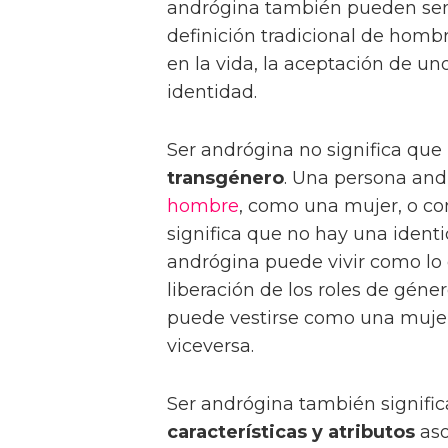
andrógina también pueden sent
definición tradicional de hom
en la vida, la aceptación de un
identidad.
Ser andrógina no significa qu
transgénero
. Una persona and
hombre
, como una mujer, o c
significa que no hay una iden
andrógina puede vivir como lo d
liberación de los roles de géne
puede vestirse como una mujer
viceversa.
Ser andrógina también signifi
características y atributos
aso