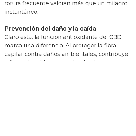
rotura frecuente valoran más que un milagro
instantáneo.
Prevención del daño y la caída
Claro está, la función antioxidante del CBD
marca una diferencia. Al proteger la fibra
capilar contra daños ambientales, contribuye
a frenar la caída, manteniendo el aspecto
fuerte y saludable por más tiempo.
¿Qué hace que los cosméticos con CBD
sean tan eficaces?
Una parte sorprendente es que la eficacia de
las flores de CBD no solo viene del