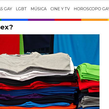
AS GAY
LGBT
MÚSICA
CINE Y TV
HOROSCOPO GA
sex?