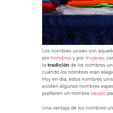
Los nombres unisex son aquell
por
hombres
y por
mujeres
, c
la
tradición
de los nombres uni
cuando los nombres eran elegi
Hoy en día, estos nombres uni
existen algunos nombres especí
prefieren un nombre
neutro
par
Una ventaja de los nombres uni