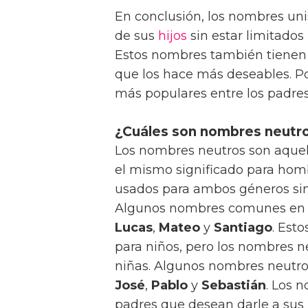
En conclusión, los nombres uni
de sus
hijos
sin estar limitados 
Estos nombres también tienen u
que los hace más deseables. Po
más populares entre los padre
¿Cuáles son nombres neutr
Los nombres neutros son aquel
el mismo significado para homb
usados para ambos géneros sin 
Algunos nombres comunes en
Lucas
,
Mateo
y
Santiago
. Est
para niños, pero los nombres 
niñas. Algunos nombres neutro
José
,
Pablo
y
Sebastián
. Los 
padres que desean darle a sus