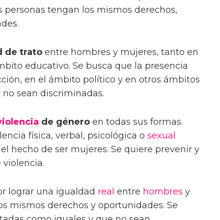
as personas tengan los mismos derechos,
ades.
 de trato
entre hombres y mujeres, tanto en
mbito educativo. Se busca que la presencia
ión, en el ámbito político y en otros ámbitos
 no sean discriminadas.
violencia
de género
en todas sus formas.
olencia física, verbal, psicológica o
sexual
 el hecho de ser mujeres. Se quiere prevenir y
 violencia.
or lograr una igualdad
real
entre
hombres
y
los mismos derechos y oportunidades. Se
atadas como iguales y que no sean